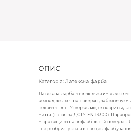
ОПИС
Категорія:
Латексна фарба
Латексна фарба з шовковистим ефектом. М
розподіляється по поверхні, забезпечуюч
покриваності. Утворює міцне покриття, ст
миття (1 клас за ДСТУ EN 13300). Паропр
мікротріщини на пофарбованій поверхні. 
і не розбризкується в процесі фарбуванн