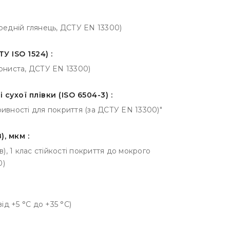
ередній глянець, ДСТУ EN 13300)
У ISO 1524) :
ерниста, ДСТУ EN 13300)
сухої плівки (ISO 6504-3) :
ривності для покриття (за ДСТУ EN 13300)"
, мкм :
в), 1 клас стійкості покриття до мокрого
0)
від +5 °С до +35 °С)