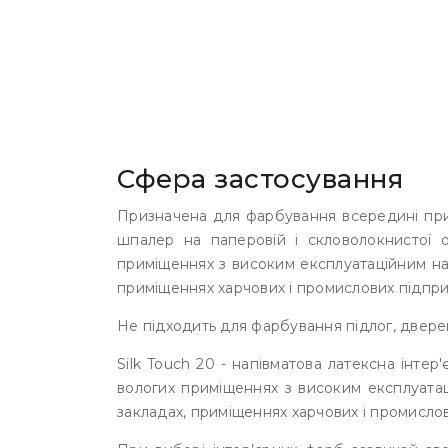
Сфера застосування
Призначена для фарбування всередині примі
шпалер на паперовій і скловолокнистої о
приміщеннях з високим експлуатаційним на
приміщеннях харчових і промислових підпри
Не підходить для фарбування підлог, дверей
Silk Touch 20 - напівматова латексна інтер
вологих приміщеннях з високим експлуатац
закладах, приміщеннях харчових і промисло