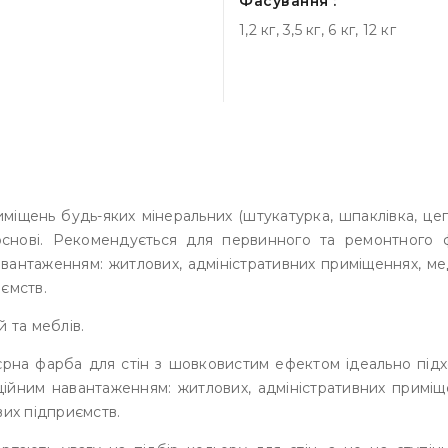
Фасування :
1,2 кг, 3,5 кг, 6 кг, 12 кг
щень будь-яких мінеральних (штукатурка, шпаклівка, цегла
снові. Рекомендується для первинного та ремонтного ф
вантаженням: житлових, адміністративних приміщеннях, мед
ємств.
 та меблів.
'єрна фарба для стін з шовковистим ефектом ідеально підх
ійним навантаженням: житлових, адміністративних приміщ
вих підприємств.