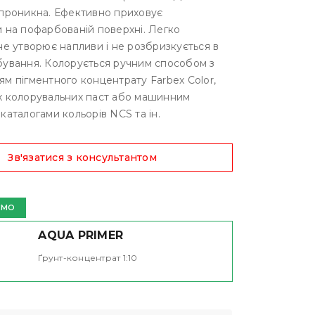
опроникна. Ефективно приховує
 на пофарбованій поверхні. Легко
не утворює напливи і не розбризкується в
бування. Колорується ручним способом з
м пігментного концентрату Farbex Color,
х колорувальних паст або машинним
каталогами кольорів NCS та ін.
Зв'язатися з консультантом
ЄМО
AQUA PRIMER
Ґрунт-концентрат 1:10