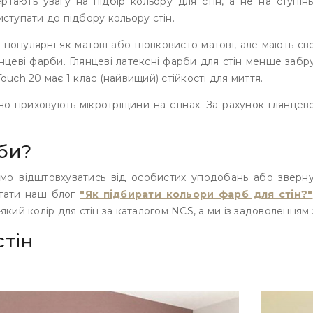
ертають увагу на підбір кольору для стін, а не на ступі
иступати до підбору кольору стін.
і популярні як матові або шовковисто-матові, але мають с
нцеві фарби. Глянцеві латексні фарби для стін менше заб
ouch 20 має 1 клас (найвищий) стійкості для миття.
о приховують мікротріщини на стінах. За рахунок глянцев
рби?
ємо відштовхуватись від особистих уподобань або зверн
итати наш блог
"Як підбирати кольори фарб для стін?"
який колір для стін за каталогом NCS, а ми із задоволення
стін