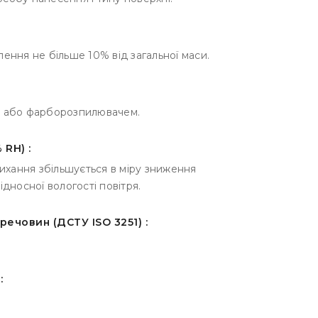
ення не більше 10% від загальної маси.
м або фарборозпилювачем.
 RH) :
сихання збільшується в міру зниження
дносної вологості повітря.
ечовин (ДСТУ ISO 3251) :
: