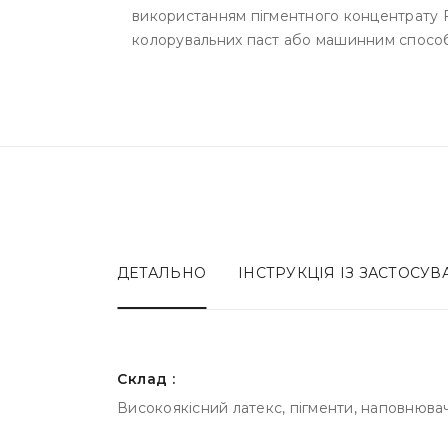
використанням пігментного концентрату F
колорувальних паст або машинним способо
ДЕТАЛЬНО
ІНСТРУКЦІЯ ІЗ ЗАСТОСУ
Склад :
Високоякісний латекс, пігменти, наповнювачі