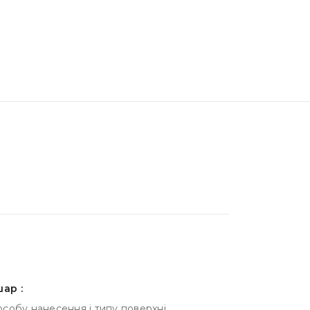
ар :
особу нанесення і типу поверхні.