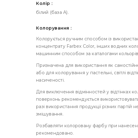
Колір :
білий (база А).
Колорування :
Колорується ручним способом із використа
концентрату Farbex Color, інших водних кол
машинним способом за каталогами кольорів 
Призначена для використання як самостійне
або для колорування у пастельні, світлі від
насиченості.
Для виключення відмінностей у відтінках ко
поверхонь рекомендується використовувати 
разі використання продукції різних партій 
змішування.
Розбавляти колоровану фарбу при нанесенн
рекомендовано.