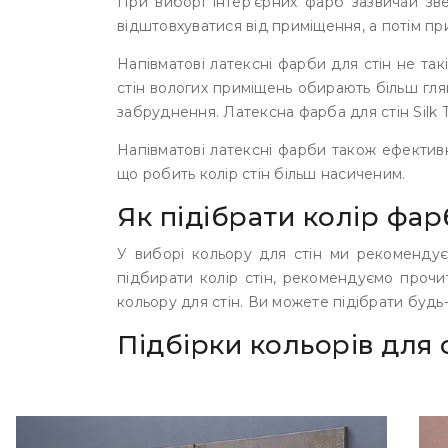
При виборі інтер’єрних фарб зазвичай зв
відштовхуватися від приміщення, а потім пр
Напівматові латексні фарби для стін не так
стін вологих приміщень обирають більш гля
забруднення. Латексна фарба для стін Silk T
Напівматові латексні фарби також ефективн
що робить колір стін більш насиченим.
Як підібрати колір фа
У виборі кольору для стін ми рекоменду
підбирати колір стін, рекомендуємо проч
кольору для стін.
Ви можете підібрати будь-
Підбірки кольорів для 