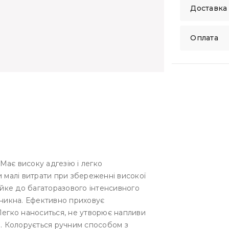
Доставка
Оплата
ає високу адгезію і легко
и малі витрати при збереженні високої
ійке до багаторазового інтенсивного
оникна. Ефективно приховує
Легко наноситься, не утворює напливи
я. Колорується ручним способом з