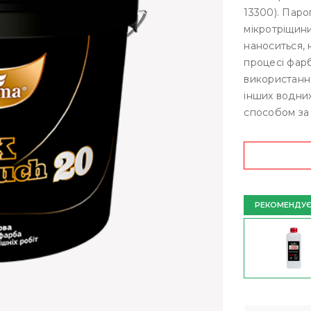
13300). Пар
мікротріщини
наноситься, 
процесі фар
використання
інших водни
способом за 
РЕКОМЕНДУ