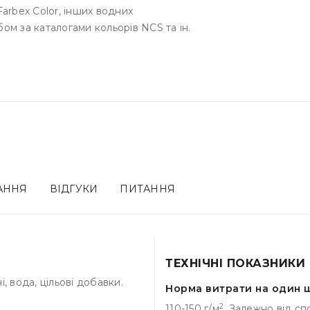
arbex Color, інших водних
м за каталогами кольорів NCS та ін.
ВАННЯ
ВІДГУКИ
ПИТАННЯ
ТЕХНІЧНІ ПОКАЗНИКИ
, вода, цільові добавки.
Норма витрати на один ш
2
110-150 г/м
. Залежно від сп