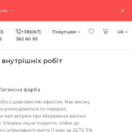
ьно
0)
+38(067)
Покупцям
UA
2
362 60 93
 внутрішніх робіт
Латексна фарба
рба з шовковистим ефектом. Має високу
гко розподіляється по поверхні,
и малі витрати при збереженні високої
. Утворює міцне покриття, стійке до
го інтенсивного миття (1 клас за ДСТУ EN