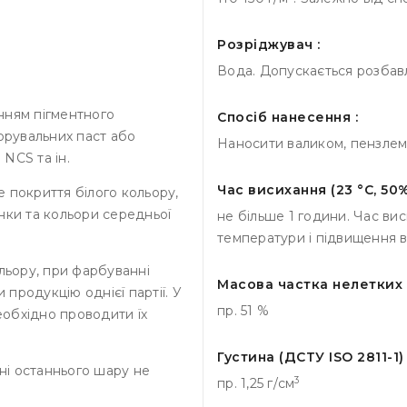
Розріджувач :
Вода. Допускається розбавл
нням пігментного
Спосіб нанесення :
орувальних паст або
Наносити валиком, пензле
NCS та ін.
Час висихання (23 °С, 50%
 покриття білого кольору,
тінки та кольори середньої
не більше 1 години. Час ви
температури і підвищення ві
льору, при фарбуванні
Масова частка нелетких р
продукцію однієї партії. У
пр. 51 %
необхідно проводити їх
Густина (ДСТУ ISO 2811-1) 
і останнього шару не
3
пр. 1,25 г/см