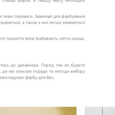
нь глянцю фарби. В першу чергу необхідно
вої певні переваги. Зазвичай для фарбування
руднюються, а також з них легше змиваються
ого покриття вони відбивають світло краще,
утись до дизайнера. Перед тим як будете
, де ми описали поради та методи вибору
м заколоруємо фарбу для Вас.