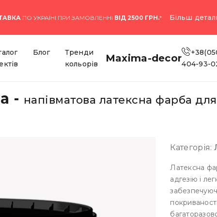
Більш детал
ТАВКА
ПО УКРАЇНІ ПРИ ЗАМОВЛЕННІ
ВІД 2500 ГРН.
*
талог
Блог
Тренди
+38(05
Maxima-decor
ектів
кольорів
404-93-0
a -
напівматова латексна фарба для
Категорія:
Латексна фа
адгезію і ле
забезпечуюч
покриваності
багаторазово