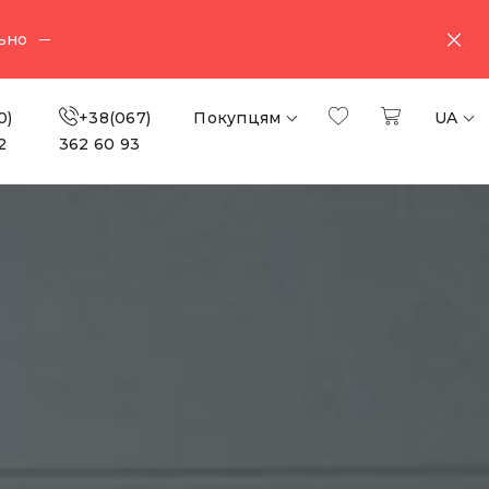
ьно
0)
+38(067)
Покупцям
UA
2
362 60 93