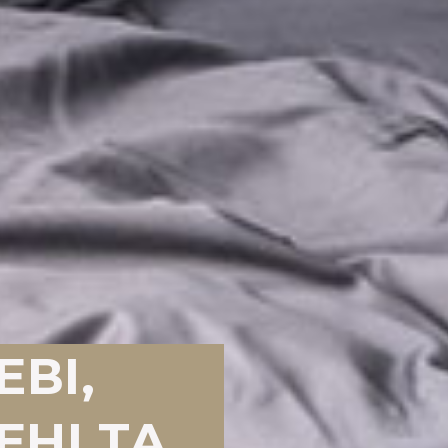
ВІ,
ЕНІ ТА