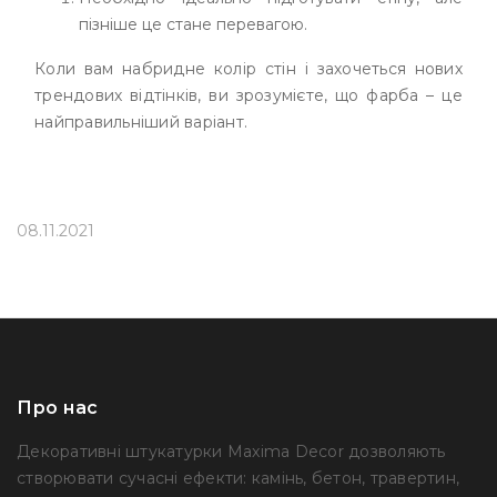
пізніше це стане перевагою.
Коли вам набридне колір стін і захочеться нових
трендових відтінків, ви зрозумієте, що фарба – це
найправильніший варіант.
08.11.2021
Про нас
Декоративні штукатурки Maxima Decor дозволяють
створювати сучасні ефекти: камінь, бетон, травертин,