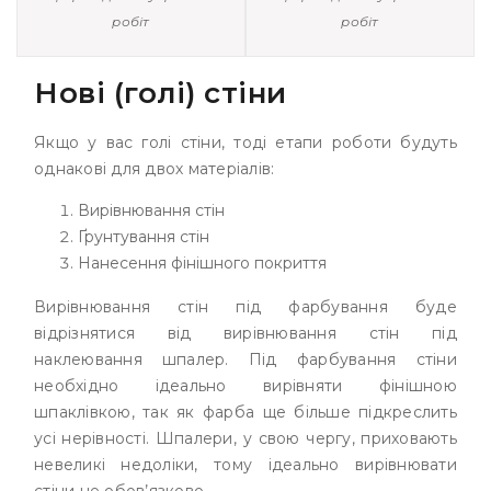
робіт
робіт
Нові (голі) стіни
Якщо у вас голі стіни, тоді етапи роботи будуть
однакові для двох матеріалів:
Вирівнювання стін
Ґрунтування стін
Нанесення фінішного покриття
Вирівнювання стін під фарбування буде
відрізнятися від вирівнювання стін під
наклеювання шпалер. Під фарбування стіни
необхідно ідеально вирівняти фінішною
шпаклівкою, так як фарба ще більше підкреслить
усі нерівності. Шпалери, у свою чергу, приховають
невеликі недоліки, тому ідеально вирівнювати