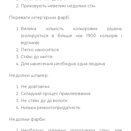
Приховують невеликі недоліки стін
Переваги інтер’єрних фарб:
Велика кількість кольорових рішень
(колорується в більше ніж 1900 кольорів і
відтінків)
Легко наноситься
Стійкі до миття
Для нанесення необхідна одна людина
Недоліки шпалер:
Не довговічні
Складний процес приклеювання
Не стійкі до дії вологи
Низька ремонтопридатність
Недоліки фарби:
Необхідно ідеально підготувати стіну, але