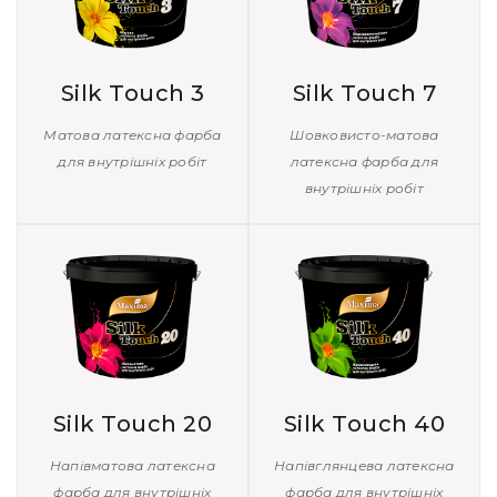
Silk Touch 3
Silk Touch 7
Матова латексна фарба
Шовковисто-матова
для внутрішніх робіт
латексна фарба для
внутрішніх робіт
Silk Touch 20
Silk Touch 40
Напівматова латексна
Напівглянцева латексна
фарба для внутрішніх
фарба для внутрішніх