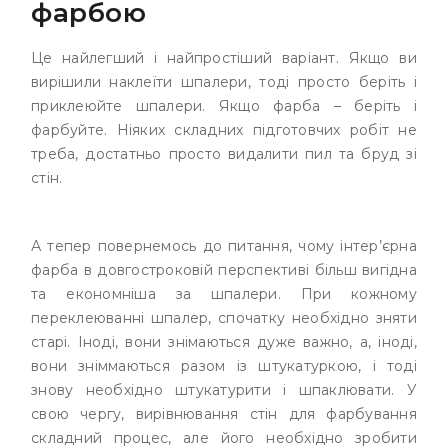
фарбою
Це найлегший і найпростіший варіант. Якщо ви
вирішили наклеїти шпалери, тоді просто беріть і
приклеюйте шпалери. Якщо фарба – беріть і
фарбуйте. Ніяких складних підготовчих робіт не
треба, достатньо просто видалити пил та бруд зі
стін.
А тепер повернемось до питання, чому інтер’єрна
фарба в довгостроковій перспективі більш вигідна
та економніша за шпалери. При кожному
переклеюванні шпалер, спочатку необхідно зняти
старі. Іноді, вони знімаються дуже важно, а, іноді,
вони зніммаються разом із штукатуркою, і тоді
знову необхідно штукатурити і шпаклювати. У
свою чергу, вирівнювання стін для фарбування
складний процес, але його необхідно зробити