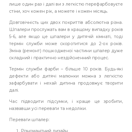
лише один раз і далі ви з легкістю перефарбовуєте
стіни, хоч кожен рік, а можете і кожен місяць.
Довговічність цих двох покриттів абсолютна різна.
Шпалери прослужать вам в кращому випадку років
5-6, але якщо це шпалери у дитячій кімнаті, тоді
термін служби може скоротитися до 2-ох років.
Зміна (ремонт) пошкодженої частини шпалер дуже
складний і практично нездійсненний процес.
Термін служби фарби – більше 10 років. Будь-які
дефекти або дитячі малюнки можна з легкістю
зафарбувати і нехай дитина продовжує творити
далі.
Час підводити підсумки, і краще це зробити,
назвавши усі переваги та недоліки.
Переваги шпалер:
Різноманітний дизайн