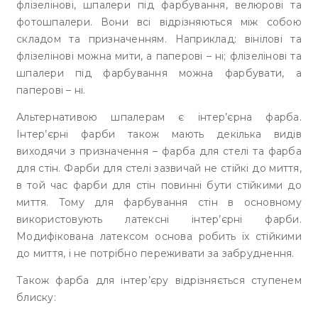
флізелінові, шпалери під фарбування, велюрові та
фотошпалери. Вони всі відрізняються між собою
складом та призначенням. Наприклад: вінілові та
флізелінові можна мити, а паперові – ні; флізелінові та
шпалери під фарбування можна фарбувати, а
паперові – ні.
Альтернативою шпалерам є інтер’єрна фарба.
Інтер’єрні фарби також мають декілька видів
виходячи з призначення – фарба для стелі та фарба
для стін. Фарби для стелі зазвичай не стійкі до миття,
в той час фарби для стін повинні бути стійкими до
миття. Тому для фарбування стін в основному
використовують латексні інтер’єрні фарби.
Модифікована латексом основа робить їх стійкими
до миття, і не потрібно переживати за забруднення.
Також фарба для інтер’єру відрізняється ступенем
блиску: