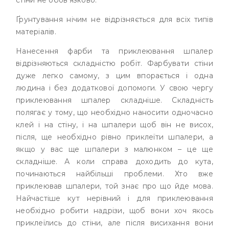
стіни не обов’язково.
Ґрунтування нічим не відрізняється для всіх типів
матеріалів.
Нанесення фарби та приклеювання шпалер
відрізняються складністю робіт. Фарбувати стіни
дуже легко самому, з цим впорається і одна
людина і без додаткової допомоги. У свою чергу
приклеювання шпалер складніше. Складність
полягає у тому, що необхідно наносити одночасно
клей і на стіну, і на шпалери щоб він не висох,
після, ще необхідно рівно приклеїти шпалери, а
якщо у вас ще шпалери з малюнком – це ще
складніше. А коли справа доходить до кута,
починаються найбільші проблеми. Хто вже
приклеював шпалери, той знає про що йде мова.
Найчастіше кут нерівний і для приклеювання
необхідно робити надрізи, щоб вони хоч якось
приклеїлись до стіни, але після висихання вони