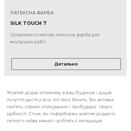
ЛАТЕКСНА ФАРБА
SILK TOUCH 7
Шовковисто-матова латексна фарба для
внутрішніх робіт
Детально
Жовтий додає оптимізму в ваш будинок і додає
почуття щастя у всіх, хто його бачить. Він активує
пам'ять, сприяє спілкуванню і пробуджує творчі
здібності. Стіни, які пофарбовані жовтим додають
теплого сяйва кімнаті і роблять її затишніше.