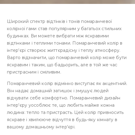
Широкий спектр відтінків і тонів помаранчевої
колірної гами став популярним у багатьох стильних
будинках. Ви можете вибрати між яскравими
відтінками і теплими тонами. Помаранчевий колір в
інтер'єрі створює життєрадісну і теплу атмосферу.
Варто відзначити, що помаранчевий колір може бути
яскравим і таким, що бадьорить, але в той же час
пристрасним і сміливим.
Помаранчевий колір відмінно виступає як акцентний.
Він надає домашній затишок і змушує людей
відчувати себе комфортно. Помаранчевий дизайн
інтер'єру уособлює те, що любить майже кожна
людина: тепло та пристрасть. Цей колір привносить
яскраве і хвилююче відчуття в будь-яку кімнату в
вашому домашньому інтер'єрі.