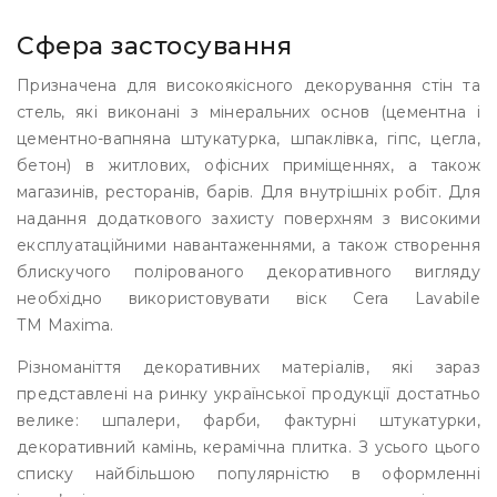
Сфера застосування
Призначена для високоякісного декорування стін та
стель, які виконані з мінеральних основ (цементна і
цементно-вапняна штукатурка, шпаклівка, гіпс, цегла,
бетон) в житлових, офісних приміщеннях, а також
магазинів, ресторанів, барів. Для внутрішніх робіт. Для
надання додаткового захисту поверхням з високими
експлуатаційними навантаженнями, а також створення
блискучого полірованого декоративного вигляду
необхідно використовувати віск Cera Lavabile
ТМ Maxima.
Різноманіття декоративних матеріалів, які зараз
представлені на ринку української продукції достатньо
велике: шпалери, фарби, фактурні штукатурки,
декоративний камінь, керамічна плитка. З усього цього
списку найбільшою популярністю в оформленні