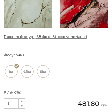
Галерея фактур ( 68 фото Stucco veneziano )
Фасування:
1кг
4,5кг
15кг
Кількість:
481.80
грн.