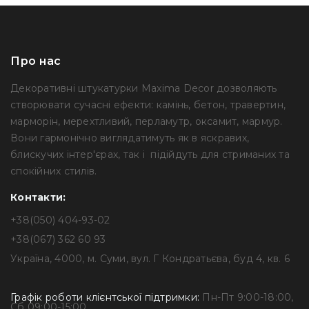
Про нас
Декоративні штукатурки Maxima Decor дозволяють
створювати сучасні ефекти: камінь, бетон, травертин,
марморін, мерехтливий, перламутр, оксамит, мармур.
Вони гармонічно виглядатимуть як в яскравих,
блискучих інтер'єрах, так і підійдуть для стриманих та
спокійних стилів.
Контакти:
+38(050) 404-93-02
+38(067) 362 60 93
Україна, 4000, м. Суми, вул. Г Кондратьєва, буд 4, кв. 6
Графік роботи клієнтської підтримки:
Пн-Пт 9:00-18:00,
Сб 09:00-15:00