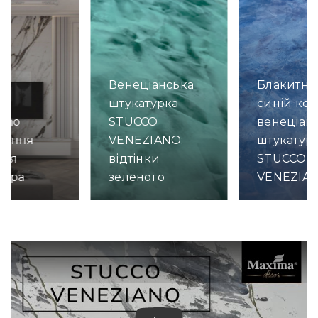
Венеціанська
Блакитни
штукатурка
синій кол
o
STUCCO
венеціанс
iano
VENEZIANO:
штукатур
лення
відтінки
STUCCO
іля
зеленого
VENEZIA
зора
Детально
Детально
но