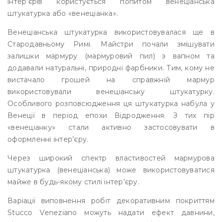
інтер’єрів користується попитом венеціанська
штукатурка або «венеціанка».
Венеціанська штукатурка використовувалася ще в
Стародавньому Римі. Майстри почали змішувати
залишки мармуру (мармуровий пил) з вапном та
додавали натуральні, природні фарбники. Тим, кому не
вистачало грошей на справжній мармур
використовували венеціанську штукатурку.
Особливого розповсюдження ця штукатурка набула у
Венеції в період епохи Відродження. З тих пір
«венеціанку» стали активно застосовувати в
оформленні інтер’єру.
Через широкий спектр властивостей мармурова
штукатурка (венеціанська) може використовуватися
майже в будь-якому стилі інтер’єру.
Варіації виповнення робіт декоративним покриттям
Stucco Veneziano можуть надати ефект давнини,