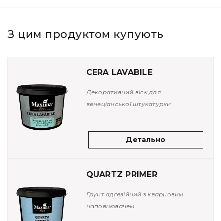
З цим продуктом купують
CERA LAVABILE
Декоративний віск для
венеціанської штукатурки
Детально
QUARTZ PRIMER
Ґрунт адгезійний з кварцовим
наповнювачем