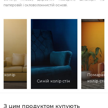
паперовій і скловолокнистій основі.
й колір
Помаран
Синій колір стін
колір стін
Детально
но
Детально
З цим продуктом купують