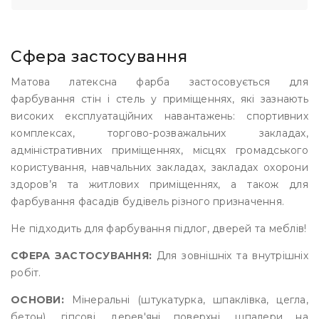
Сфера застосування
Матова латексна фарба застосовується для
фарбування стін і стель у приміщеннях, які зазнають
високих експлуатаційних навантажень: спортивних
комплексах, торгово-розважальних закладах,
адміністративних приміщеннях, місцях громадського
користування, навчальних закладах, закладах охорони
здоров’я та житлових приміщеннях, а також для
фарбування фасадів будівель різного призначення.
Не підходить для фарбування підлог, дверей та меблів!
СФЕРА ЗАСТОСУВАННЯ:
Для зовнішніх та внутрішніх
робіт.
ОСНОВИ:
Мінеральні (штукатурка, шпаклівка, цегла,
бетон), гіпсові, дерев'яні поверхні, шпалери на