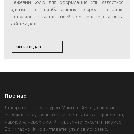
Бежевий колір для оформлення стін являється
одним із найбажаніших серед клієнтів.
Популярність таких стилей як мінімалізм, сканді та
хай-тек дал...
читати далі
Про нас
Декоративні штукатурки Maxima Decor дозволяють
створювати сучасні ефекти: камінь, бетон, травертин,
марморін, мерехтливий, перламутр, оксамит, мармур.
Вони гармонічно виглядатимуть як в яскравих,