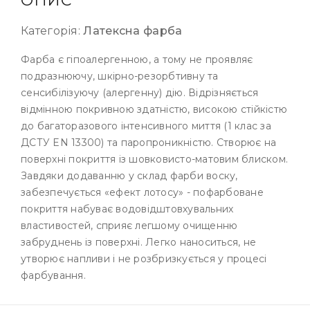
ОПИС
Категорія:
Латексна фарба
Фарба є гіпоалергенною, а тому не проявляє
подразнюючу, шкірно-резорбтивну та
сенсибілізуючу (алергенну) дію. Відрізняється
відмінною покривною здатністю, високою стійкістю
до багаторазового інтенсивного миття (1 клас за
ДСТУ EN 13300) та паропроникністю. Створює на
поверхні покриття із шовковисто-матовим блиском.
Завдяки додаванню у склад фарби воску,
забезпечується «ефект лотосу» - пофарбоване
покриття набуває водовідштовхувальних
властивостей, сприяє легшому очищенню
забруднень із поверхні. Легко наноситься, не
утворює напливи і не розбризкується у процесі
фарбування.