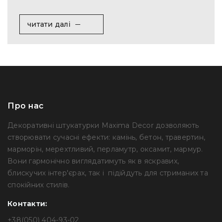
читати далі
Про нас
Декоративні штукатурки Maxima Decor дозволяють
створювати сучасні ефекти: камінь, бетон, травертин,
марморін, мерехтливий, перламутр, оксамит, мармур.
Вони гармонічно виглядатимуть як в яскравих,
блискучих інтер'єрах, так і підійдуть для стриманих та
спокійних стилів.
Контакти:
+38(050) 404-93-02