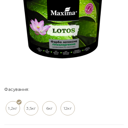
Фасування:
1,2кг
3,5кг
6кг
12кг