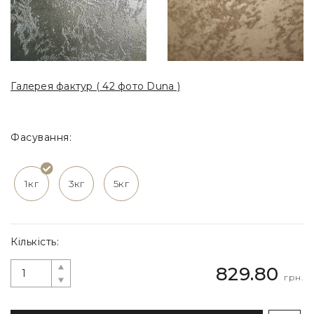
Галерея фактур ( 42 фото Duna )
Фасування:
1кг
3кг
5кг
Кількість:
829.80
грн.