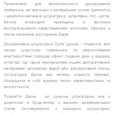
Призначене для високоякісного декорування
поверхонь, які виконані з мінеральних основ (цементна
і цементно-вапняна штукатурка, шпаклівка, гіпс, цегла,
бетон) всередині приміщень із високим
експлуатаційним навантаженням: житлових, офісних, а
також магазинів, ресторанів, барів.
Декоративна штукатурка Duna (дюна) – покриття, яке
своєю шорсткою поверхнею та мерехтливими
властивостями передає ефект піщаних дюн у вашому
інтер'єрі. Це гарна альтернатива іншим декоративним
матеріалам: шпалерам, фарбі або декоративній плитці.
Штукатурка Дюна має велику кількість переваг,
поєднуючи в собі відмінні якісні характеристики та
екологічність.
Покриття Дюна - це сучасна штукатурка, яка є
доречною в будь-якому з відомих дизайнерських
стилів. Експерименти з кольором штукатурки,