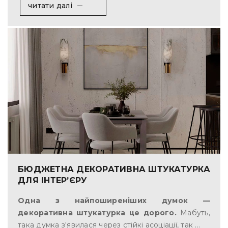
читати далі
БЮДЖЕТНА ДЕКОРАТИВНА ШТУКАТУРКА
ДЛЯ ІНТЕР’ЄРУ
Одна з найпоширеніших думок —
декоративна штукатурка це дорого.
Мабуть,
така думка з'явилася через стійкі асоціації, так ...