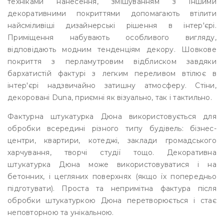
техніками нанесення, змішуванням з іншими
декоративними покриттями допомагають втілити
найсміливіші дизайнерські рішення в інтер'єрі.
Приміщення набувають особливого вигляду,
відповідають модним тенденціям декору. Шовкове
покриття з перламутровим відблиском завдяки
бархатистій фактурі з легким переливом втілює в
інтер'єрі надзвичайно затишну атмосферу. Стіни,
декоровані Duna, приємні як візуально, так і тактильно.
Фактурна штукатурка Дюна використовується для
обробки всередині різного типу будівель: бізнес-
центри, квартири, котеджі, заклади громадського
харчування, творчі студії тощо. Декоративна
штукатурка Дюна може використовуватися і на
бетонних, і цегляних поверхнях (якщо їх попередньо
підготувати). Проста та непримітна фактура після
обробки штукатуркою Дюна перетворюється і стає
неповторною та унікальною.