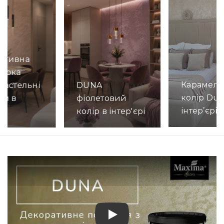
ативна
турка
Карамел
пастельні
DUNA
колір Dun
ри в
фіолетовий
інтер’єрі
рі
колір в інтер'єрі
Детально
но
Детально
Play