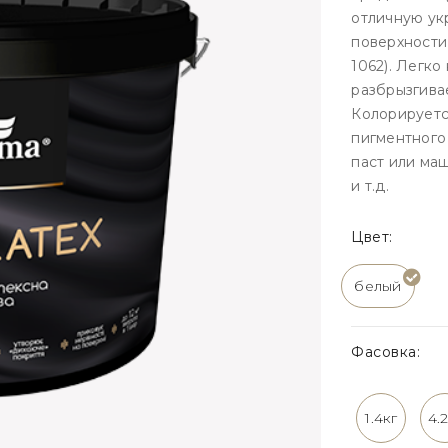
отличную ук
поверхности
1062). Легко
разбрызгива
Колорируетс
пигментного 
паст или ма
и т.д.
Цвет:
белый
Фасовка:
1.4кг
4.