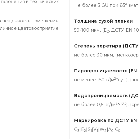
тклонения в технических
Не более 5 GU при 85° (мат
 освещенность помещения.
Толщина сухой пленки :
зличное цветовосприятие
50-100 мкм, (E
, ДСТУ EN 10
2
Степень перетира (ДСТУ I
не более 30 мкм, (мелкозер
Паропроницаемость (EN I
2
не менее 150 г/(м
*сут.), (в
Водопроницаемость (ДСТУ
2
0,5
не более 0,5 кг/(м
*ч
), (с
Маркировка по ДСТУ EN 1
G
|E
|S
|V
|W
|A
|C
3
2
1
1
2
0
0