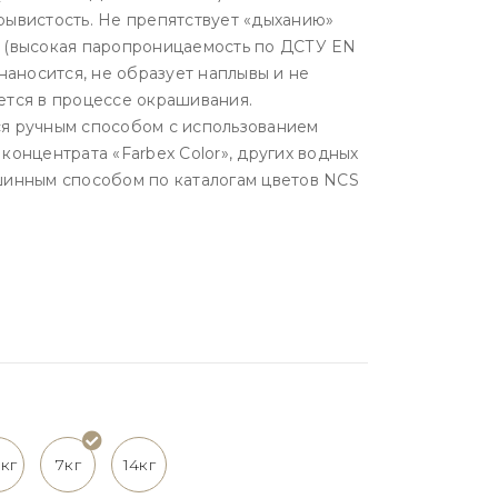
рывистость. Не препятствует «дыханию»
 (высокая паропроницаемость по ДСТУ EN
 наносится, не образует наплывы и не
ется в процессе окрашивания.
я ручным способом с использованием
концентрата «Farbex Color», других водных
шинным способом по каталогам цветов NCS
2кг
7кг
14кг