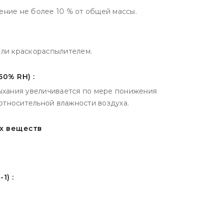
ение не более 10 % от общей массы.
или краскораспылителем.
50% RH) :
сыхания увеличивается по мере понижения
тносительной влажности воздуха.
х веществ
1) :