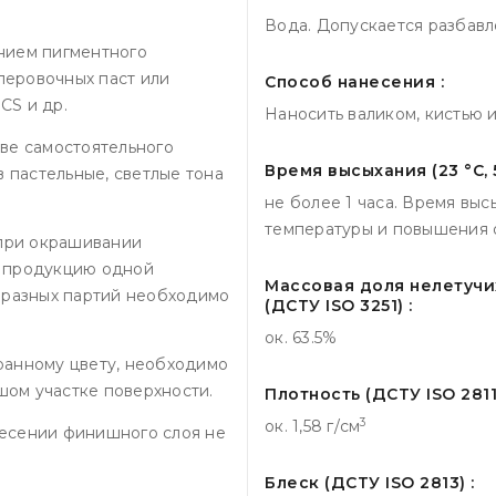
Вода. Допускается разбавл
нием пигментного
олеровочных паст или
Способ нанесения :
CS и др.
Наносить валиком, кистью 
ве самостоятельного
Время высыхания (23 °С, 
в пастельные, светлые тона
не более 1 часа. Время вы
температуры и повышения о
 при окрашивании
ь продукцию одной
Массовая доля нелетучи
и разных партий необходимо
(ДСТУ ISO 3251) :
ок. 63.5%
ранному цвету, необходимо
ом участке поверхности.
Плотность (ДСТУ ISO 2811-
3
ок. 1,58 г/см
несении финишного слоя не
Блеск (ДСТУ ISO 2813) :