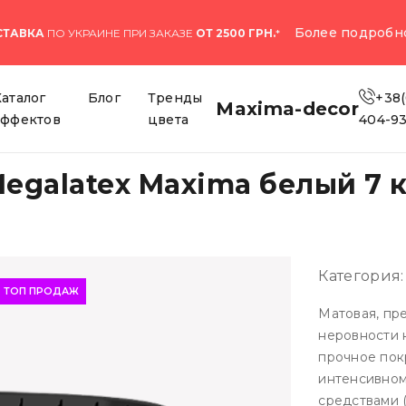
Более подробн
СТАВКА
ПО УКРАИНЕ ПРИ ЗАКАЗЕ
ОТ 2500 ГРН.
*
Каталог
Блог
Тренды
+38(
Maxima-decor
эффектов
цвета
404-9
egalatex Maxima белый 7 к
Категория
ТОП ПРОДАЖ
Матовая, пр
неровности 
прочное пок
интенсивно
средствами 