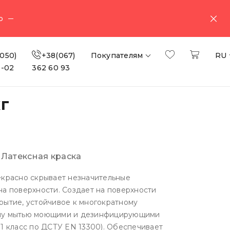
о
050)
+38(067)
Покупателям
RU
3-02
362 60 93
г
:
Латексная краска
екрасно скрывает незначительные
на поверхности. Создает на поверхности
рытие, устойчивое к многократному
му мытью моющими и дезинфицирующими
(1 класс по ДСТУ EN 13300). Обеспечивает