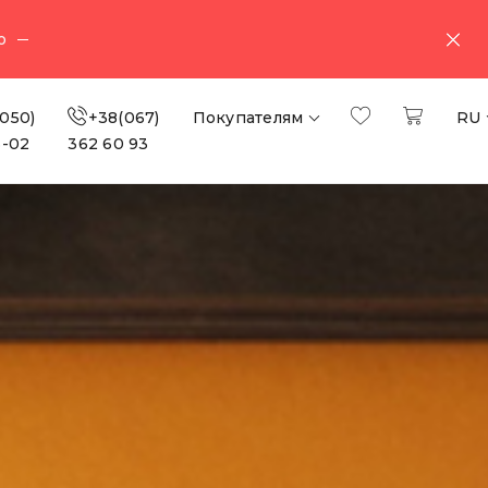
о
050)
+38(067)
Покупателям
RU
3-02
362 60 93