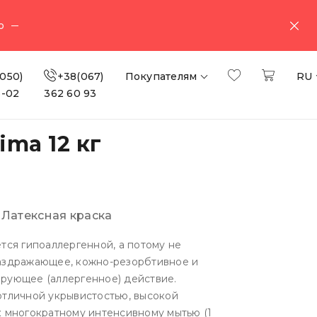
о
050)
+38(067)
Покупателям
RU
3-02
362 60 93
ma 12 кг
:
Латексная краска
тся гипоаллергенной, а потому не
аздражающее, кожно-резорбтивное и
рующее (аллергенное) действие.
отличной укрывистостью, высокой
к многократному интенсивному мытью (1