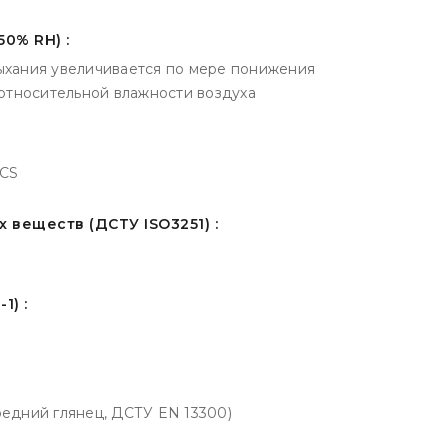
50% RH) :
сыхания увеличивается по мере понижения
относительной влажности воздуха
NCS
 веществ (ДСТУ ISO3251) :
1) :
редний глянец, ДСТУ EN 13300)