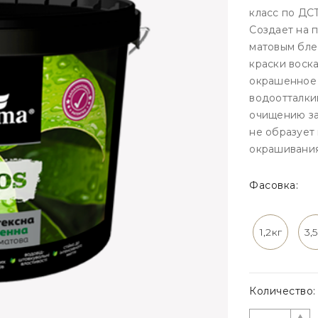
класс по ДС
Создает на 
матовым бле
краски воск
окрашенное
водоотталки
очищению за
не образует
окрашивания
Фасовка:
1,2кг
3,
Количество: