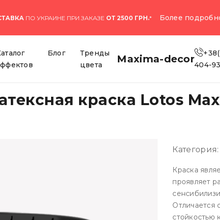
Более подробн
СТАВКА
ПО УКРАИНЕ ПРИ ЗАКАЗЕ
ОТ 2500 ГРН.
*
Каталог
Блог
Тренды
+38(
Maxima-decor
эффектов
цвета
404-9
тексная краска Lotos Maxi
Категория
Краска являе
проявляет р
сенсибилизи
Отличается 
стойкостью 