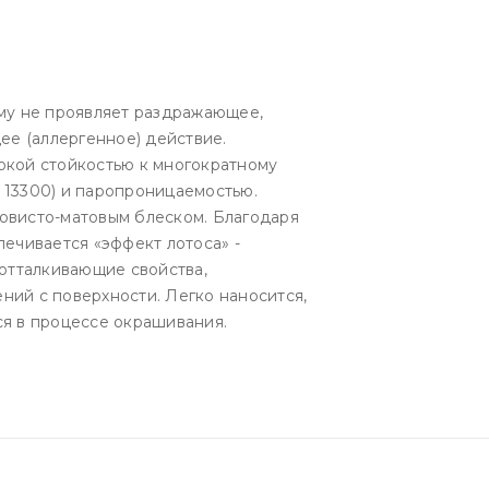
ому не проявляет раздражающее,
е (аллергенное) действие.
окой стойкостью к многократному
 13300) и паропроницаемостью.
овисто-матовым блеском. Благодаря
печивается «эффект лотоса» -
отталкивающие свойства,
ний с поверхности. Легко наносится,
ся в процессе окрашивания.