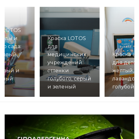
а LOTOS
Краска LOTOS
колы и
для
го сада:
медицинских
ковый,
Краска L
учреждений:
й,
для детск
оттенки
овый и
желтый,
голубого, серый
овый
лавандов
и зеленый
голубой ц
Детально
но
Детально