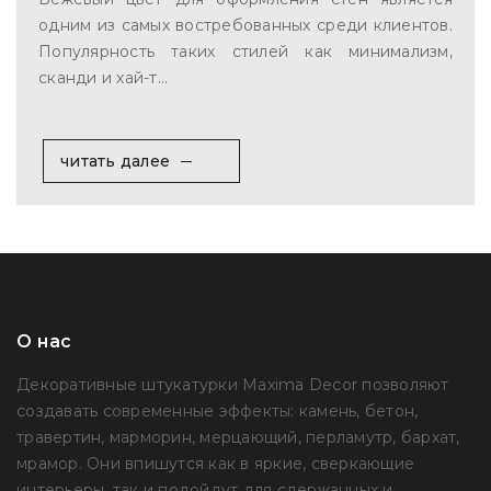
одним из самых востребованных среди клиентов.
Популярность таких стилей как минимализм,
сканди и хай-т...
читать далее
О нас
Декоративные штукатурки Maxima Decor позволяют
создавать современные эффекты: камень, бетон,
травертин, марморин, мерцающий, перламутр, бархат,
мрамор. Они впишутся как в яркие, сверкающие
интерьеры, так и подойдут для сдержанных и