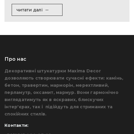
читати далі
Про нас
Декоративні штукатурки Maxima Decor
дозволяють створювати сучасні ефекти: камінь,
бетон, травертин, марморін, мерехтливий,
перламутр, оксамит, мармур. Вони гармонічно
виглядатимуть як в яскравих, блискучих
інтер'єрах, так і підійдуть для стриманих та
спокійних стилів.
Контакти: