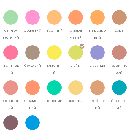
й
світло-
рожевий
пісочний
помаран
персико
охра
зелений
чевий
вий
малинов
бежевий
лимонни
лайм
лаванда
коричне
ий
й
вий
коралов
карамель
зелений
жовтий
верблюж
бірюзов
ий
ний
ий
ий