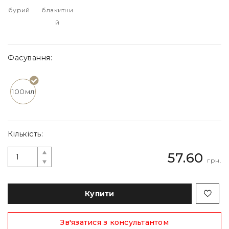
бурий
блакитни
й
Фасування:
100мл
Кількість:
57.60
грн.
Купити
Зв'язатися з консультантом