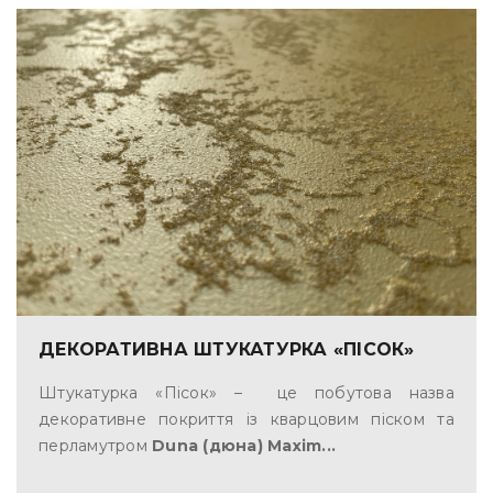
ДЕКОРАТИВНА ШТУКАТУРКА «ПІСОК»
Штукатурка «Пісок» – це побутова назва
декоративне покриття із кварцовим піском та
перламутром
Duna (дюна) Maxim...