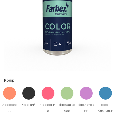
Колір:
лососев
чорний
червони
фісташко
фіолетов
сіро-
ий
й
вий
ий
блакитни