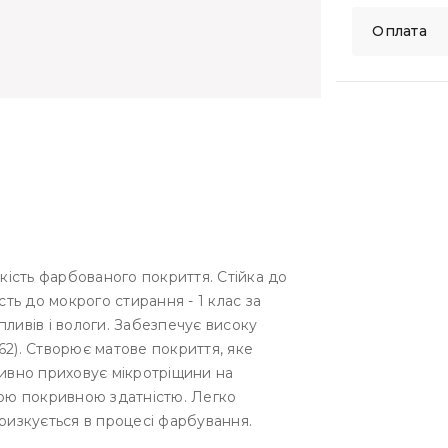
Оплата
йкість фарбованого покриття. Стійка до
сть до мокрого стирання - 1 клас за
ливів і вологи. Забезпечує високу
62). Створює матове покриття, яке
тивно приховує мікротріщини на
кою покривною здатністю. Легко
ризкується в процесі фарбування.