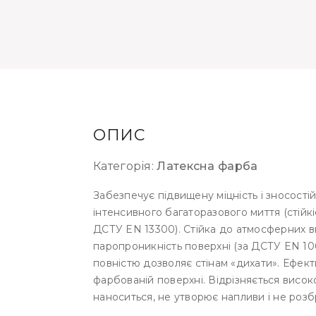
ОПИС
Категорія:
Латексна фарба
Забезпечує підвищену міцність і зносості
інтенсивного багаторазового миття (стійкі
ДСТУ EN 13300). Стійка до атмосферних вп
паропроникність поверхні (за ДСТУ EN 10
повністю дозволяє стінам «дихати». Ефек
фарбованій поверхні. Відрізняється висо
наноситься, не утворює напливи і не розб