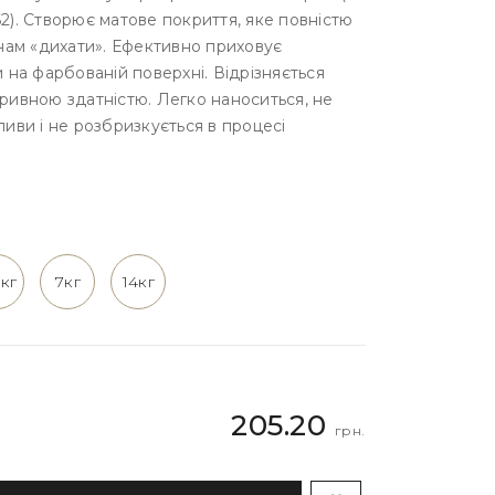
). Створює матове покриття, яке повністю
нам «дихати». Ефективно приховує
 на фарбованій поверхні. Відрізняється
ривною здатністю. Легко наноситься, не
иви і не розбризкується в процесі
2кг
7кг
14кг
205.20
грн.