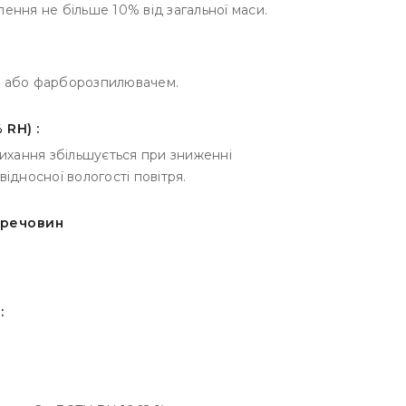
ення не більше 10% від загальної маси.
м або фарборозпилювачем.
 RH) :
сихання збільшується при зниженні
ідносної вологості повітря.
 речовин
: