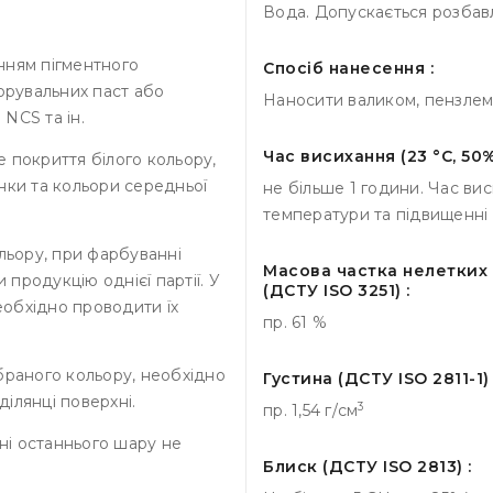
Вода. Допускається розбавл
нням пігментного
Спосіб нанесення :
орувальних паст або
Наносити валиком, пензле
NCS та ін.
Час висихання (23 °С, 50%
 покриття білого кольору,
тінки та кольори середньої
не більше 1 години. Час ви
температури та підвищенні в
льору, при фарбуванні
Масова частка нелетких
продукцію однієї партії. У
(ДСТУ ISO 3251) :
необхідно проводити їх
пр. 61 %
браного кольору, необхідно
Густина (ДСТУ ISO 2811-1) 
ілянці поверхні.
3
пр. 1,54 г/см
і останнього шару не
Блиск (ДСТУ ISO 2813) :