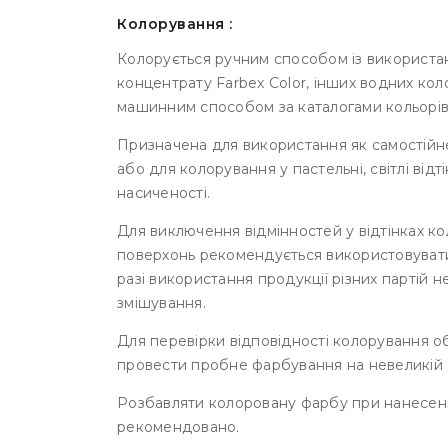
Колорування :
Колорується ручним способом із використа
концентрату Farbex Color, інших водних кол
машинним способом за каталогами кольорів 
Призначена для використання як самостійне
або для колорування у пастельні, світлі від
насиченості.
Для виключення відмінностей у відтінках ко
поверхонь рекомендується використовувати 
разі використання продукції різних партій 
змішування.
Для перевірки відповідності колорування о
провести пробне фарбування на невеликій д
Розбавляти колоровану фарбу при нанесенн
рекомендовано.