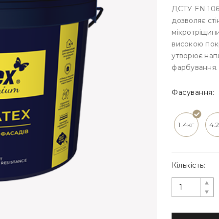
ДСТУ EN 1062
дозволяє сті
мікротріщини
високою пок
утворює напл
фарбування.
Фасування:
1.4кг
4.
Кількість: