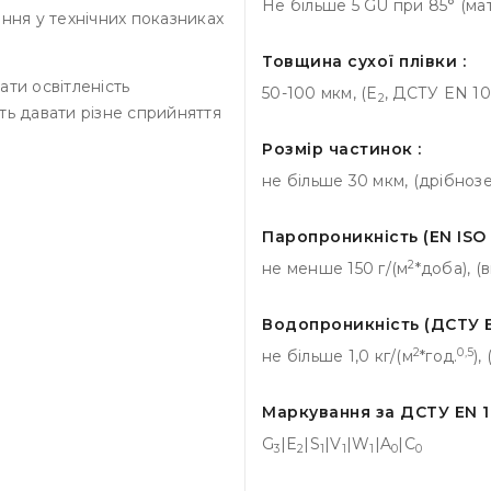
Не більше 5 GU при 85° (ма
ння у технічних показниках
Товщина сухої плівки :
ати освітленість
50-100 мкм, (E
, ДСТУ EN 10
2
ть давати різне сприйняття
Розмір частинок :
не більше 30 мкм, (дрібноз
Паропроникність (EN ISO 
2
не менше 150 г/(м
*доба), (
Водопроникність (ДСТУ EN
2
0,5
не більше 1,0 кг/(м
*год.
),
Маркування за ДСТУ EN 10
G
|E
|S
|V
|W
|A
|C
3
2
1
1
1
0
0