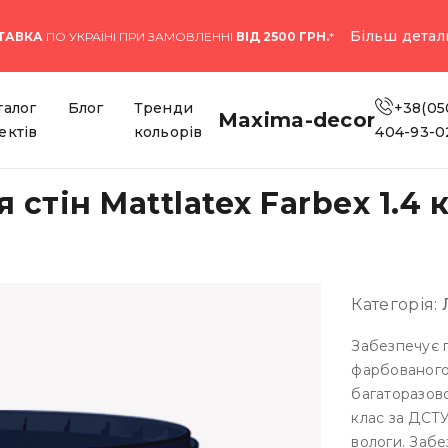
Більш детал
ТАВКА
ПО УКРАЇНІ ПРИ ЗАМОВЛЕННІ
ВІД 2500 ГРН.
*
талог
Блог
Тренди
+38(05
Maxima-decor
ектів
кольорів
404-93-0
стін Mattlatex Farbex 1.4 
Категорія:
Забезпечує п
фарбованого 
багаторазово
клас за ДСТУ
вологи. Забе