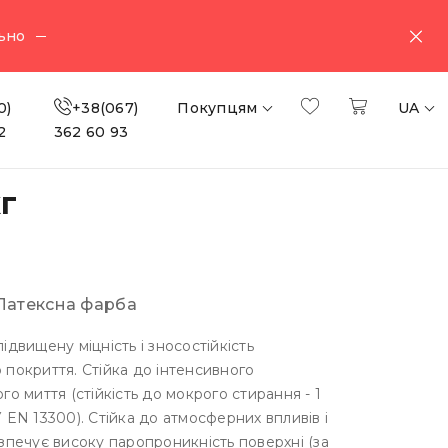
ьно
0)
+38(067)
Покупцям
UA
2
362 60 93
кг
Латексна фарба
ідвищену міцність і зносостійкість
покриття. Стійка до інтенсивного
го миття (стійкість до мокрого стирання - 1
 EN 13300). Стійка до атмосферних впливів і
зпечує високу паропроникність поверхні (за