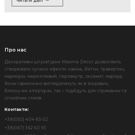
читати далі
Про нас
Декоративні штукатурки Maxima Decor дозволяють
створювати сучасні ефекти: камінь, бетон, травертин,
марморін, мерехтливий, перламутр, оксамит, мармур.
Вони гармонічно виглядатимуть як в яскравих,
блискучих інтер'єрах, так і підійдуть для стриманих та
спокійних стилів.
Контакти:
+38(050) 404-93-02
+38(067) 362 60 93