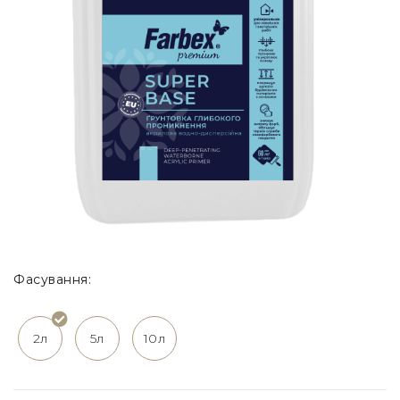
Фасування:
2л
5л
10л