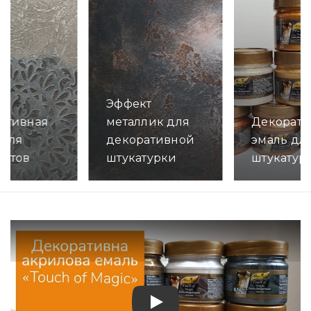
Эффект
ативная
металлик для
Декорати
 для
декоративной
эмаль дл
ретов
штукатурки
штукатур
но
Детально
Детально
Play