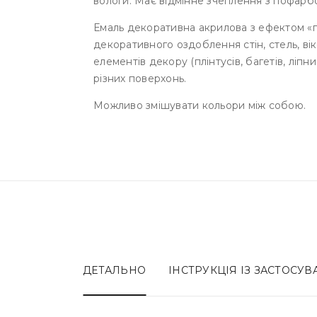
вологи. Має відмінне зчеплення з пофар
Емаль декоративна акрилова з ефектом «п
декоративного оздоблення стін, стель, вік
елементів декору (плінтусів, багетів, ліпн
різних поверхонь.
Можливо змішувати кольори між собою.
ДЕТАЛЬНО
ІНСТРУКЦІЯ ІЗ ЗАСТОСУ