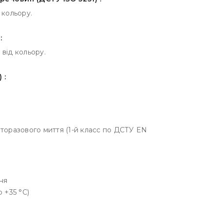
 кольору.
:
 від кольору.
 :
аторазового миття (1-й класс по ДСТУ EN
ння
о +35 °С)