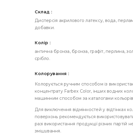
Склад :
Дисперсія акрилового латексу, вода, перламу
добавки.
Колір :
антична бронза, бронза, графіт, перлина, зол
срібло.
Колорування :
Колорується ручним способом із використа
концентрату Farbex Color, інших водних кол
машинним способом за каталогами кольорів 
Для виключення відмінностей у відтінках ко
поверхонь рекомендується використовувати 
разі використання продукції різних партій 
змішування.