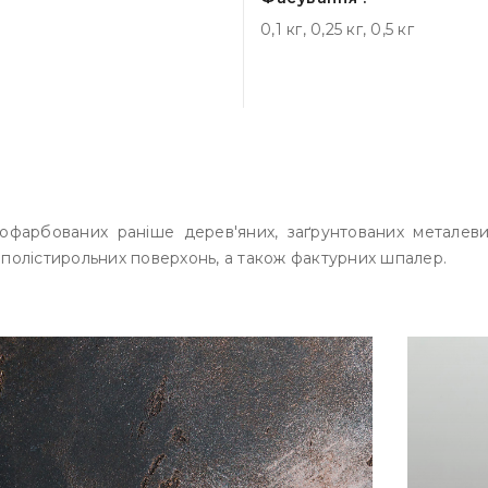
0,1 кг, 0,25 кг, 0,5 кг
офарбованих раніше дерев'яних, заґрунтованих металевих
інополістирольних поверхонь, а також фактурних шпалер.