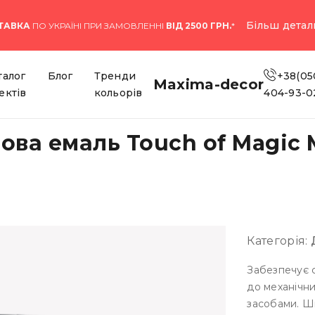
Більш детал
ТАВКА
ПО УКРАЇНІ ПРИ ЗАМОВЛЕННІ
ВІД 2500 ГРН.
*
талог
Блог
Тренди
+38(05
Maxima-decor
ектів
кольорів
404-93-0
ова емаль Touch of Magic
Категорія:
Забезпечує с
до механічни
засобами. Шв