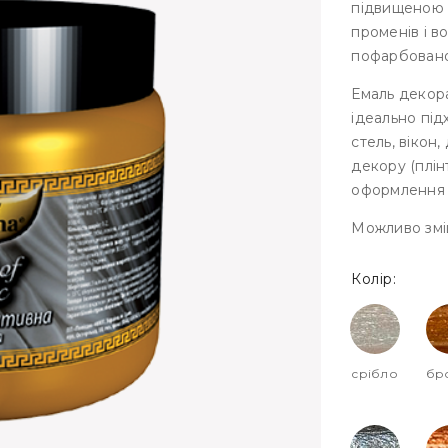
підвищеною с
променів і в
пофарбован
Емаль декор
ідеально під
стель, вікон
декору (плінт
оформлення 
Можливо змі
Колір:
срібло
бр