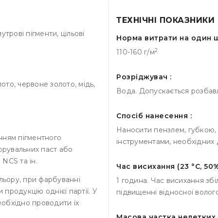
ТЕХНІЧНІ ПОКАЗНИКИ
трові пігменти, цільові
Норма витрати на один ш
2
110-160 г/м
Розріджувач :
ото, червоне золото, мідь,
Вода. Допускається розбавл
Спосіб нанесення :
Наносити пензлем, губкою,
нням пігментного
інструментами, необхідних
орувальних паст або
NCS та ін.
Час висихання (23 °С, 50%
льору, при фарбуванні
1 година. Час висихання зб
продукцію однієї партії. У
підвищенні відносної волого
необхідно проводити їх
Масова частка нелетких р