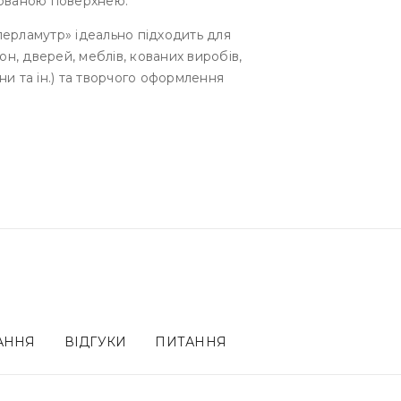
бованою поверхнею.
ерламутр» ідеально підходить для
он, дверей, меблів, кованих виробів,
ини та ін.) та творчого оформлення
ВАННЯ
ВІДГУКИ
ПИТАННЯ