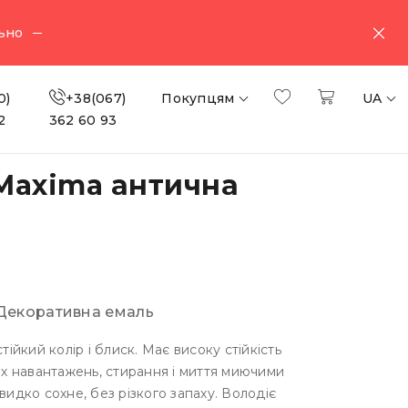
ьно
0)
+38(067)
Покупцям
UA
2
362 60 93
 Maxima антична
Декоративна емаль
тійкий колір і блиск. Має високу стійкість
х навантажень, стирання і миття миючими
идко сохне, без різкого запаху. Володіє