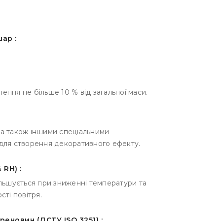
ар :
ення не більше 10 % від загальної маси.
 а також іншими спеціальними
 для створення декоративного ефекту.
 RH) :
ільшується при зниженні температури та
сті повітря.
ечовин (ДСТУ ISO 3251) :