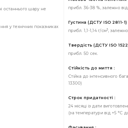
прибл. 36-38 %, залежно від
і останнього шару не
Густина (ДСТУ ISO 2811-1) 
ння у технічних показниках
3
прибл. 1,1-1,14 г/см
, залежно
Твердість (ДСТУ ISO 1522)
прибл. 50 сек.
Стійкість до миття :
Стійка до інтенсивного баг
13300)
Строк придатності :
24 місяці із дати виготовле
(за температури від +5 °С д
Фасування :