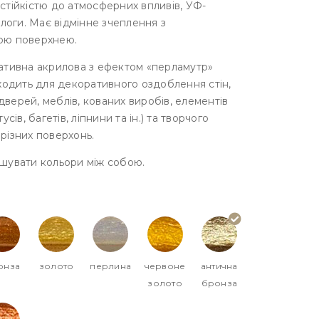
тійкістю до атмосферних впливів, УФ-
ологи. Має відмінне зчеплення з
ою поверхнею.
ативна акрилова з ефектом «перламутр»
ходить для декоративного оздоблення стін,
, дверей, меблів, кованих виробів, елементів
усів, багетів, ліпнини та ін.) та творчого
різних поверхонь.
шувати кольори між собою.
онза
золото
перлина
червоне
антична
золото
бронза