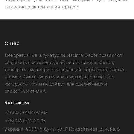
фактурного акцента в интерьере.
О нас
Декоративные штукатурки Maxima Decor позволяют
создавать современные эффекты: камень, бетон,
травертин, марморин, мерцающий, перламутр, бархат,
мрамор. Они впишутся как в яркие, сверкающие
интерьеры, так и подойдут для сдержанных и
спокойных стилей.
Контакты:
+38(050) 404-93-02
+38(067) 362 60 93
Украина, 4000, г. Сумы, ул. Г Кондратьева, д. 4, кв. 6