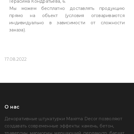
Герасима Кондратьева, 6.
Мы можем бесплатно доставлять продукцию
прямо на объект (условия оговариваются
индивидуально в зависимости от сложности
заказа).
17.08.2022
О нас
Декоративные штукатурки Maxima Decor позволяют
создавать современные эффекты: камень, бетон,
травертин, марморин, мерцающий, перламутр, бархат,