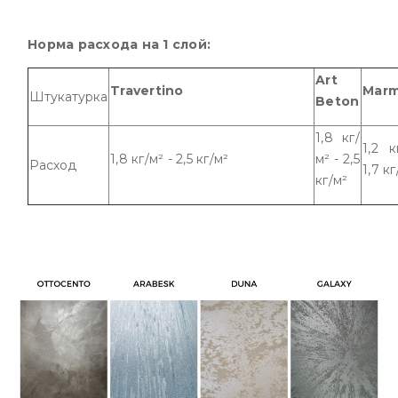
Норма расхода на 1 слой:
Art
Travertino
Marm
Штукатурка
Beton
1,8 кг/
1,2 к
1,8 кг/м² - 2,5 кг/м²
м² - 2,5
Расход
1,7 к
кг/м²