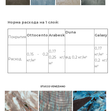
Норма расхода на 1 слой:
Duna
Ottocento
Arabesk
Galaxy
Покрытия
0,17
0,17 -
0,15 - 0,2
кг/м² -
0,25 кг/
від 0,2 кг/м²
Расход
кг/м²
0,2 кг/
м²
м²