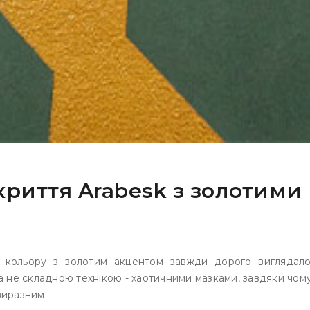
риття Arabesk з золотими
 кольору з золотим акцентом завжди дорого виглядало 
 не складною технікою - хаотичними мазками, завдяки чом
виразним.