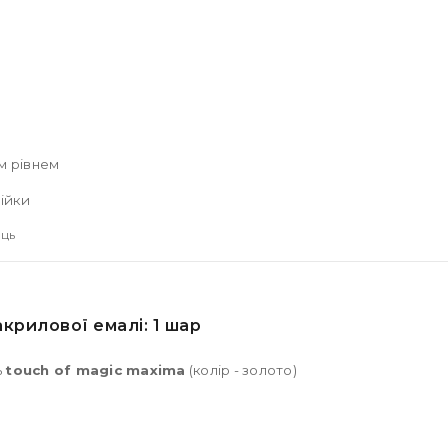
м рівнем
ійки
ець
крилової емалі: 1 шар
ь
touch of magic maxima
(колір - золото)