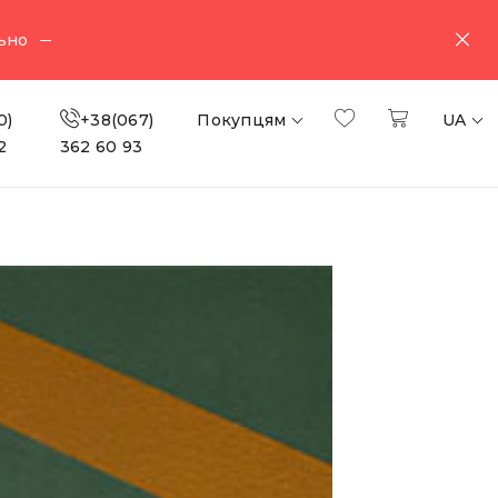
ьно
0)
+38(067)
Покупцям
UA
2
362 60 93