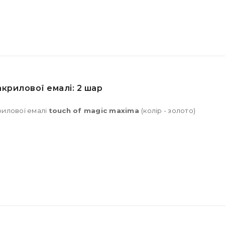
крилової емалі: 2 шар
рилової емалі
touch of magic maxima
(колір - золото)