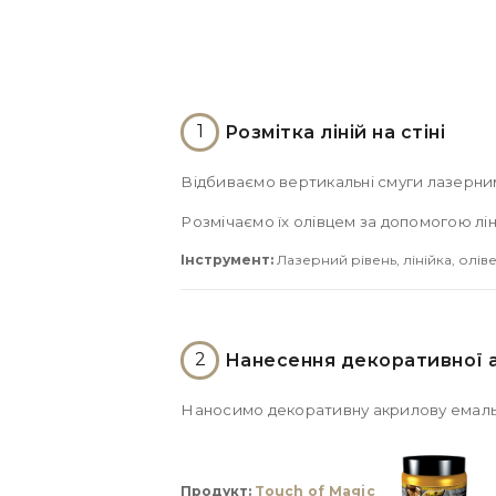
1
Розмітка ліній на стіні
Відбиваємо вертикальні смуги лазерни
Розмічаємо їх олівцем за допомогою лін
Інструмент:
Лазерний рівень, лінійка, олів
2
Нанесення декоративної а
Наносимо декоративну акрилову емал
Продукт:
Touch of Magic