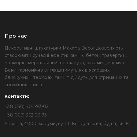
Про нас
Декоративні штукатурки Maxima Decor дозволяють
створювати сучасні ефекти: камінь, бетон, травертин,
марморін, мерехтливий, перламутр, оксамит, мармур.
Вони гармонічно виглядатимуть як в яскравих,
блискучих інтер'єрах, так і підійдуть для стриманих та
спокійних стилів.
Контакти:
+38(050) 404-93-02
+38(067) 362 60 93
Україна, 4000, м. Суми, вул. Г Кондратьєва, буд 4, кв. 6